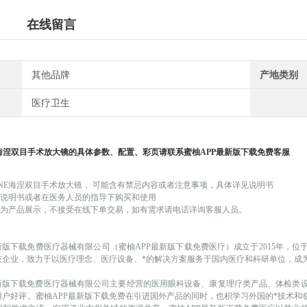
在线留言
其他品牌
产地类别
医疗卫生
海涅双目手术放大镜
的具体参数、配置、彩页请联系蜜柚APP最新版下载免费客服
INE海涅双目手术放大镜
，
可能
含有禁忌内容或者注意事项，具体详见说明书
品说明书或者在医务人员的指导下购买和使用
仅作为产品展示，不接受在线下单交易，如有需求请电话详询客服人员。
新版下载免费医疗器械有限公司（蜜柚APP最新版下载免费医疗）成立于
2015年，
技企业，致力于以医疗理念、医疗设备、*的解决方案服务于国内医疗和科研单位，成
最新版下载免费医疗器械有限公司主要经营的医用眼科设备、康复理疗类产品、体检类
用户好评。蜜柚APP最新版下载免费在引进国外产品的同时，也积学习外国的*技术