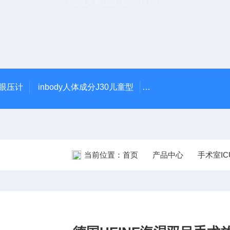
PRODUCT CENTER
触眼压计
inbody人体成分J30儿童型
5900型美国DJO吞
当前位置：
首页
产品中心
手术室IC