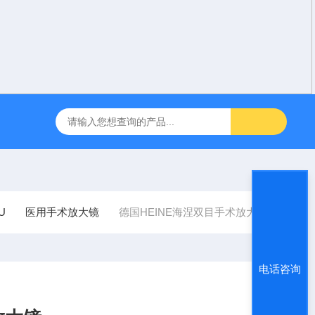
咽障碍神经和肌肉刺激理疗仪
飞利浦半自动体外除颤仪 FRX （8
U
医用手术放大镜
德国HEINE海涅双目手术放大镜
电话咨询