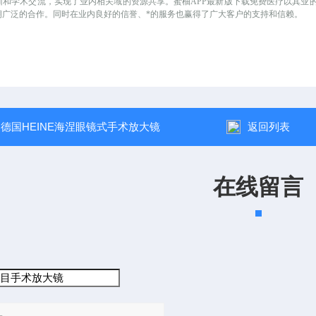
训和学术交流，实现了业内相关域的资源共享。蜜柚APP最新版下载免费医疗以其业
期广泛的合作。同时在业内良好的信誉、*的服务也赢得了广大客户的支持和信赖。
：
德国HEINE海涅眼镜式手术放大镜
返回列表
在线留言