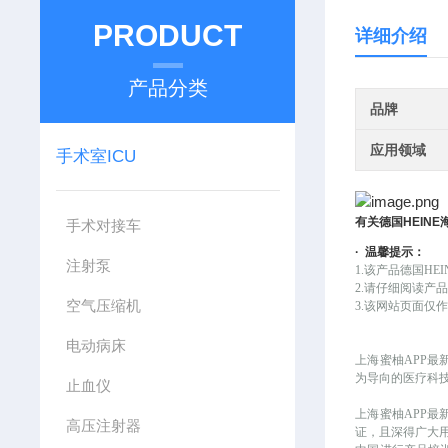
PRODUCT
详细介绍
产品分类
品牌
应用领域
手术室ICU
有关
德国
HEINE
手术对接车
·
温馨提示：
注射泵
1.该产品
德国
HE
2.请仔细阅读产
空气压缩机
3.该网站页面
电动病床
上海蜜柚APP最
为导向的医疗科
止血仪
上海蜜柚APP
高压注射器
证，且深得广大