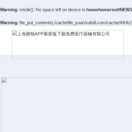
Warning
: mkdir(): No space left on device in
/www/wwwroot/NEW14
Warning
: file_put_contents(./cachefile_yuan/xafull.com/cache/44/4c08