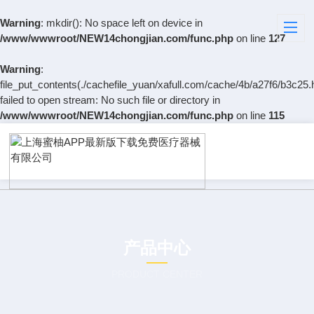
Warning
: mkdir(): No space left on device in
/www/wwwroot/NEW14chongjian.com/func.php
on line
127
Warning
:
file_put_contents(./cachefile_yuan/xafull.com/cache/4b/a27f6/b3c25.
failed to open stream: No such file or directory in
/www/wwwroot/NEW14chongjian.com/func.php
on line
115
产品中心
PRODUCT CENTER