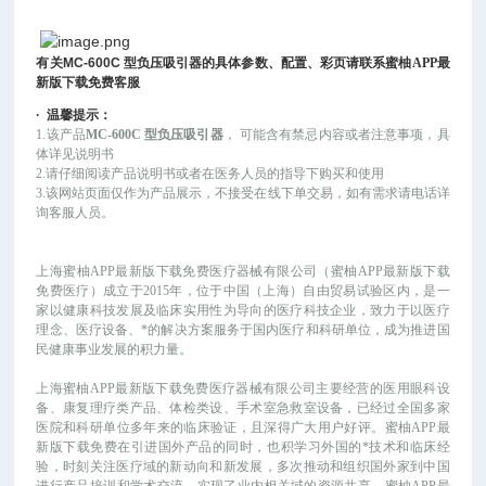
有关
MC-600C
型负压吸引器
的具体参数、配置、彩页请联系蜜柚APP最
新版下载免费客服
·
温馨提示：
1.该产品
MC-600C 型负压吸引器
，
可能
含有禁忌内容或者注意事项，具
体详见说明书
2.请仔细阅读产品说明书或者在医务人员的指导下购买和使用
3.该网站页面仅作为产品展示，不接受在线下单交易，如有需求请电话详
询客服人员。
上海蜜柚APP最新版下载免费医疗器械有限公司（蜜柚APP最新版下载
免费医疗）成立于
2015年，位于中国（上海）自由贸易试验区内，是一
家以健康科技发展及临床实用性为导向的医疗科技企业，致力于以医疗
理念、医疗设备、*的解决方案服务于国内医疗和科研单位，成为推进国
民健康事业发展的积力量。
上海蜜柚APP最新版下载免费医疗器械有限公司主要经营的医用眼科设
备、康复理疗类产品、体检类设、手术室急救室设备，已经过全国多家
医院和科研单位多年来的临床验证，且深得广大用户好评。蜜柚APP最
新版下载免费在引进国外产品的同时，也积学习外国的*技术和临床经
验，时刻关注医疗域的新动向和新发展，多次推动和组织国外家到中国