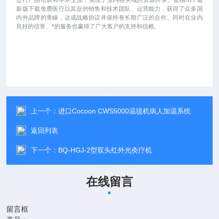
进行产品培训和学术交流，实现了业内相关域的资源共享。蜜柚APP最
新版下载免费医疗以其业的销售和技术团队、运营能力，获得了众多国
内外品牌的青睐，达成战略协议并保持有长期广泛的合作。同时在业内
良好的信誉、*的服务也赢得了广大客户的支持和信赖。
上一个：
进口Cocoon CWS5000温毯机病人加温系统
返回列表
下一个：
BQ-HGJ-2型双头红外光灸疗机
在线留言
留言框