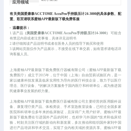
应用领域
有关
美国爱康泰ACCTOME AccuPen手持眼压计
24-3000
的具体参数、配
置、彩页请联系蜜柚APP最新版下载免费客服
·
温馨提示：
1.该产品
（
美国爱康泰ACCTOME AccuPen手持眼压计
24-3000）
可能
含
有禁忌内容或者注意事项，具体详见说明书
2.请仔细阅读产品说明书或者在医务人员的指导下购买和使用
3.该网站页面仅作为产品展示，不接受在线下单交易，如有需求请电话详
询客服人员。
上海蜜柚APP最新版下载免费医疗器械有限公司（蜜柚APP最新版下载
免费医疗）成立于
2015年，位于中国（上海）自由贸易试验区内，是一
家以健康科技发展及临床实用性为导向的医疗科技企业，致力于以医疗
理念、医疗设备、*的解决方案服务于国内医疗和科研单位，成为推进国
民健康事业发展的积力量。
上海蜜柚APP最新版下载免费医疗器械有限公司主要经营的医用眼科设
备、康复理疗类产品、体检类设、手术室急救室设备，已经过全国多家
医院和科研单位多年来的临床验证，且深得广大用户好评。蜜柚APP最
新版下载免费在引进国外产品的同时，也积学习外国的*技术和临床经
验，时刻关注医疗域的新动向和新发展，多次推动和组织国外家到中国
进行产品培训和学术交流，实现了业内相关域的资源共享。蜜柚APP最