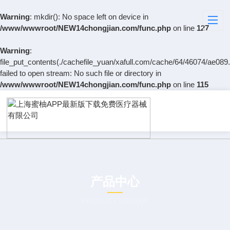
Warning
: mkdir(): No space left on device in
/www/wwwroot/NEW14chongjian.com/func.php
on line
127
Warning
:
file_put_contents(./cachefile_yuan/xafull.com/cache/64/46074/ae089.
failed to open stream: No such file or directory in
/www/wwwroot/NEW14chongjian.com/func.php
on line
115
产品中心
PRODUCT CENTER