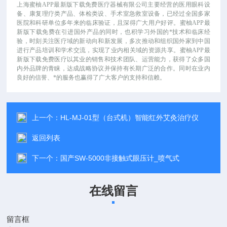
上海蜜柚APP最新版下载免费医疗器械有限公司主要经营的医用眼科设
备、康复理疗类产品、体检类设、手术室急救室设备，已经过全国多家
医院和科研单位多年来的临床验证，且深得广大用户好评。蜜柚APP最
新版下载免费在引进国外产品的同时，也积学习外国的*技术和临床经
验，时刻关注医疗域的新动向和新发展，多次推动和组织国外家到中国
进行产品培训和学术交流，实现了业内相关域的资源共享。蜜柚APP最
新版下载免费医疗以其业的销售和技术团队、运营能力，获得了众多国
内外品牌的青睐，达成战略协议并保持有长期广泛的合作。同时在业内
良好的信誉、*的服务也赢得了广大客户的支持和信赖。
上一个：
HL-MJ-01型（台式机）智能红外艾灸治疗仪
返回列表
下一个：
国产SW-5000非接触式眼压计_喷气式
在线留言
留言框