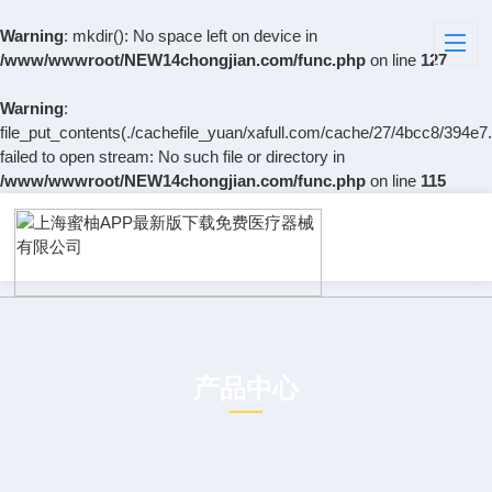
Warning
: mkdir(): No space left on device in
/www/wwwroot/NEW14chongjian.com/func.php
on line
127
Warning
:
file_put_contents(./cachefile_yuan/xafull.com/cache/27/4bcc8/394e7.
failed to open stream: No such file or directory in
/www/wwwroot/NEW14chongjian.com/func.php
on line
115
产品中心
PRODUCT CENTER