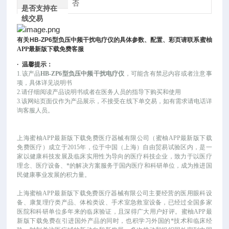
否
是否支持在
线交易
有关
HB-ZP6
型负压中频干扰电疗仪
的具体参数、配置、彩页请联系蜜柚
APP最新版下载免费客服
·
温馨提示：
1.该产品
HB-ZP6型负压中频干扰电疗仪
，可
能
含有禁忌内容或者注意事
项，具体详见说明书
2.请仔细阅读产品说明书或者在医务人员的指导下购买和使用
3.该网站页面仅作为产品展示，不接受在线下单交易，如有需求请电话详
询客服人员。
上海蜜柚APP最新版下载免费医疗器械有限公司（蜜柚APP最新版下载
免费医疗）成立于
2015年，位于中国（上海）自由贸易试验区内，是一
家以健康科技发展及临床实用性为导向的医疗科技企业，致力于以医疗
理念、医疗设备、*的解决方案服务于国内医疗和科研单位，成为推进国
民健康事业发展的积力量。
上海蜜柚APP最新版下载免费医疗器械有限公司主要经营的医用眼科设
备、康复理疗类产品、体检类设、手术室急救室设备，已经过全国多家
医院和科研单位多年来的临床验证，且深得广大用户好评。蜜柚APP最
新版下载免费在引进国外产品的同时，也积学习外国的*技术和临床经