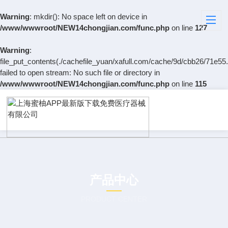
Warning
: mkdir(): No space left on device in
/www/wwwroot/NEW14chongjian.com/func.php
on line
127
Warning
:
file_put_contents(./cachefile_yuan/xafull.com/cache/9d/cbb26/71e55.
failed to open stream: No such file or directory in
/www/wwwroot/NEW14chongjian.com/func.php
on line
115
产品中心
PRODUCT CENTER