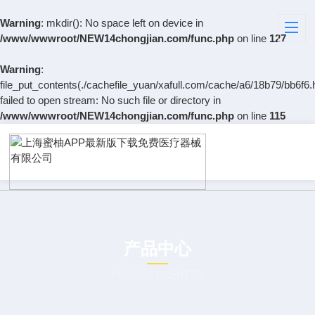
Warning
: mkdir(): No space left on device in
/www/wwwroot/NEW14chongjian.com/func.php
on line
127
Warning
:
file_put_contents(./cachefile_yuan/xafull.com/cache/a6/18b79/bb6f6.
failed to open stream: No such file or directory in
/www/wwwroot/NEW14chongjian.com/func.php
on line
115
产品中心
PRODUCT CENTER