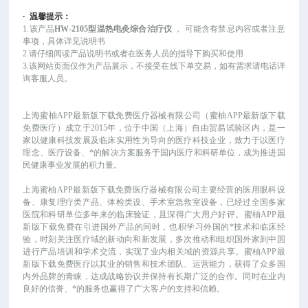
·
温馨提示：
1.该产品
HW-2105型温热电灸综合治疗仪
，
可能
含有禁忌内容或者注意
事项，具体详见说明书
2.请仔细阅读产品说明书或者在医务人员的指导下购买和使用
3.该网站页面仅作为产品展示，不接受在线下单交易，如有需求请电话详
询客服人员。
上海蜜柚APP最新版下载免费医疗器械有限公司（蜜柚APP最新版下载
免费医疗）成立于
2015年，位于中国（上海）自由贸易试验区内，是一
家以健康科技发展及临床实用性为导向的医疗科技企业，致力于以医疗
理念、医疗设备、*的解决方案服务于国内医疗和科研单位，成为推进国
民健康事业发展的积力量。
上海蜜柚APP最新版下载免费医疗器械有限公司主要经营的医用眼科设
备、康复理疗类产品、体检类设、手术室急救室设备，已经过全国多家
医院和科研单位多年来的临床验证，且深得广大用户好评。蜜柚APP最
新版下载免费在引进国外产品的同时，也积学习外国的*技术和临床经
验，时刻关注医疗域的新动向和新发展，多次推动和组织国外家到中国
进行产品培训和学术交流，实现了业内相关域的资源共享。蜜柚APP最
新版下载免费医疗以其业的销售和技术团队、运营能力，获得了众多国
内外品牌的青睐，达成战略协议并保持有长期广泛的合作。同时在业内
良好的信誉、*的服务也赢得了广大客户的支持和信赖。