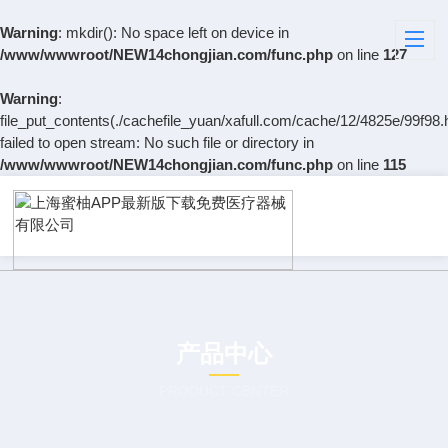
Warning
: mkdir(): No space left on device in
/www/wwwroot/NEW14chongjian.com/func.php
on line
127
Warning
:
file_put_contents(./cachefile_yuan/xafull.com/cache/12/4825e/99f98.
failed to open stream: No such file or directory in
/www/wwwroot/NEW14chongjian.com/func.php
on line
115
产品中心
PRODUCT CENTER