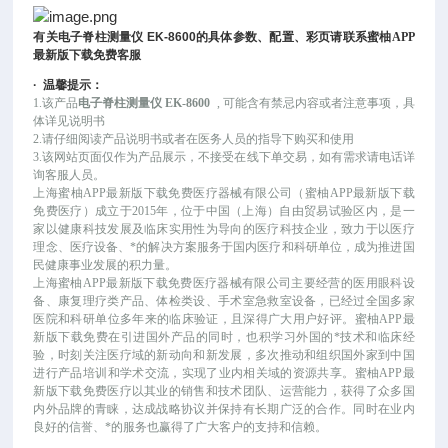
有关
电子脊柱测量仪
EK-8600
的具体参数、配置、彩页请联系蜜柚APP
最新版下载免费客服
·
温馨提示：
1.该产品
电子脊柱测量仪 EK-8600
, 可能
含有禁忌内容或者注意事项，具
体详见说明书
2.请仔细阅读产品说明书或者在医务人员的指导下购买和使用
3.该网站页面仅作为产品展示，不接受在线下单交易，如有需求请电话详
询客服人员。
上海蜜柚APP最新版下载免费医疗器械有限公司（蜜柚APP最新版下载
免费医疗）成立于
2015年，位于中国（上海）自由贸易试验区内，是一
家以健康科技发展及临床实用性为导向的医疗科技企业，致力于以医疗
理念、医疗设备、*的解决方案服务于国内医疗和科研单位，成为推进国
民健康事业发展的积力量。
上海蜜柚APP最新版下载免费医疗器械有限公司主要经营的医用眼科设
备、康复理疗类产品、体检类设、手术室急救室设备，已经过全国多家
医院和科研单位多年来的临床验证，且深得广大用户好评。蜜柚APP最
新版下载免费在引进国外产品的同时，也积学习外国的*技术和临床经
验，时刻关注医疗域的新动向和新发展，多次推动和组织国外家到中国
进行产品培训和学术交流，实现了业内相关域的资源共享。蜜柚APP最
新版下载免费医疗以其业的销售和技术团队、运营能力，获得了众多国
内外品牌的青睐，达成战略协议并保持有长期广泛的合作。同时在业内
良好的信誉、*的服务也赢得了广大客户的支持和信赖。