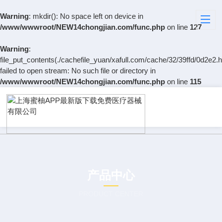
Warning
: mkdir(): No space left on device in
/www/wwwroot/NEW14chongjian.com/func.php
on line
127
Warning
:
file_put_contents(./cachefile_yuan/xafull.com/cache/32/39ffd/0d2e2.h
failed to open stream: No such file or directory in
/www/wwwroot/NEW14chongjian.com/func.php
on line
115
产品中心
PRODUCT CENTER