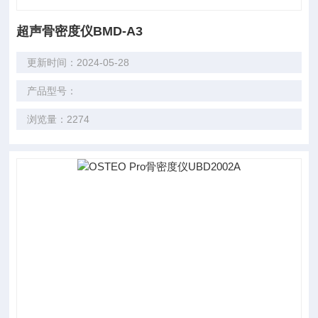
超声骨密度仪BMD-A3
更新时间：2024-05-28
产品型号：
浏览量：2274