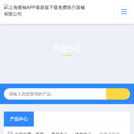
产品中心
PRODUCT CENTER
产品中心