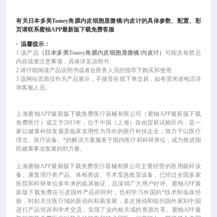
有关
日本多美Tomey角膜内皮细胞显微镜/内皮计
的具体参数、配置、彩
页请联系蜜柚APP最新版下载免费客服
·
温馨提示：
1.该产品
（
日本多美Tomey角膜内皮细胞显微镜/内皮计
）
可能
含有禁忌
内容或者注意事项，具体详见说明书
2.请仔细阅读产品说明书或者在医务人员的指导下购买和使用
3.该网站页面仅作为产品展示，不接受在线下单交易，如有需求请电话详
询客服人员。
上海蜜柚APP最新版下载免费医疗器械有限公司（蜜柚APP最新版下载
免费医疗）成立于
2015年，位于中国（上海）自由贸易试验区内，是一
家以健康科技发展及临床实用性为导向的医疗科技企业，致力于以医疗
理念、医疗设备、*的解决方案服务于国内医疗和科研单位，成为推进国
民健康事业发展的积力量。
上海蜜柚APP最新版下载免费医疗器械有限公司主要经营的医用眼科设
备、康复理疗类产品、体检类设、手术室急救室设备，已经过全国多家
医院和科研单位多年来的临床验证，且深得广大用户好评。蜜柚APP最
新版下载免费在引进国外产品的同时，也积学习外国的*技术和临床经
验，时刻关注医疗域的新动向和新发展，多次推动和组织国外家到中国
进行产品培训和学术交流，实现了业内相关域的资源共享。蜜柚APP最