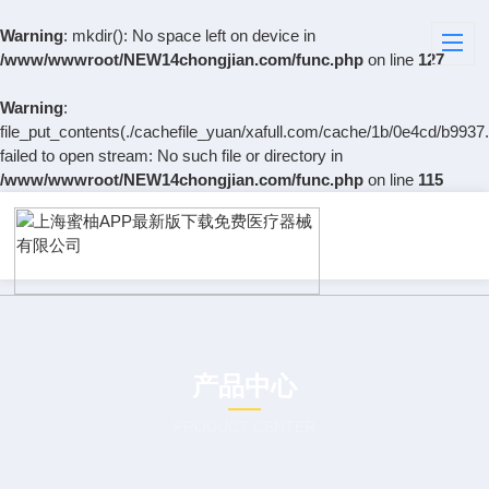
Warning
: mkdir(): No space left on device in
/www/wwwroot/NEW14chongjian.com/func.php
on line
127
Warning
:
file_put_contents(./cachefile_yuan/xafull.com/cache/1b/0e4cd/b9937.
failed to open stream: No such file or directory in
/www/wwwroot/NEW14chongjian.com/func.php
on line
115
产品中心
PRODUCT CENTER