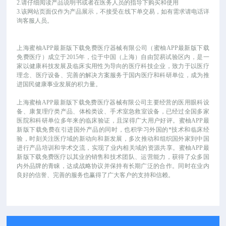
2.请仔细阅读产品说明书或者在医务人员的指导下购买和使用
3.该网站页面仅作为产品展示，不接受在线下单交易，如有需求请电话详
询客服人员。
上海蜜柚APP最新版下载免费医疗器械有限公司（蜜柚APP最新版下载
免费医疗）成立于
2015年，位于中国（上海）自由贸易试验区内，是一
家以健康科技发展及临床实用性为导向的医疗科技企业，致力于以医疗
理念、医疗设备、完善的解决方案服务于国内医疗和科研单位，成为推
进国民健康事业发展的积力量。
上海蜜柚APP最新版下载免费医疗器械有限公司主要经营的医用眼科设
备、康复理疗类产品、体检类设、手术室急救室设备，已经过全国多家
医院和科研单位多年来的临床验证，且深得广大用户好评。蜜柚APP最
新版下载免费在引进国外产品的同时，也积学习外国的*技术和临床经
验，时刻关注医疗域的新动向和新发展，多次推动和组织国外家到中国
进行产品培训和学术交流，实现了业内相关域的资源共享。蜜柚APP最
新版下载免费医疗以其业的销售和技术团队、运营能力，获得了众多国
内外品牌的青睐，达成战略协议并保持有长期广泛的合作。同时在业内
良好的信誉、完善的服务也赢得了广大客户的支持和信赖。