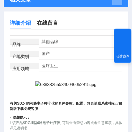
详细介绍
在线留言
其他品牌
品牌
国产
电话咨询
产地类别
医疗卫生
应用领域
有关
SDZ-
Ⅲ型
6
路电子针疗仪
的具体参数、配置、彩页请联系蜜柚APP最
新版下载免费客服
·
温馨提示：
1.该产品
SDZ-Ⅲ型6路电子针疗仪
, 可能
含有禁忌内容或者注意事项，具体
详见说明书