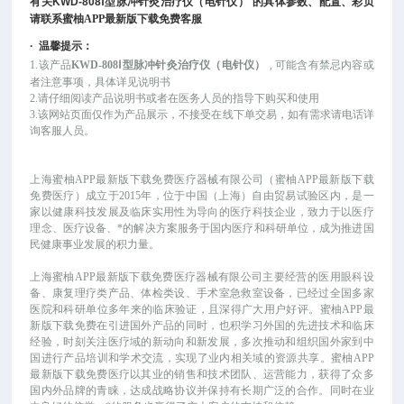
有关
KWD-808
Ⅰ型脉冲针灸治疗仪（电针仪）
的具体参数、配置、彩页
请联系蜜柚APP最新版下载免费客服
·
温馨提示：
1.该产品
KWD-808Ⅰ型脉冲针灸治疗仪（电针仪）
, 可能
含有禁忌内容或
者注意事项，具体详见说明书
2.请仔细阅读产品说明书或者在医务人员的指导下购买和使用
3.该网站页面仅作为产品展示，不接受在线下单交易，如有需求请电话详
询客服人员。
上海蜜柚APP最新版下载免费医疗器械有限公司（蜜柚APP最新版下载
免费医疗）成立于
2015年，位于中国（上海）自由贸易试验区内，是一
家以健康科技发展及临床实用性为导向的医疗科技企业，致力于以医疗
理念、医疗设备、*的解决方案服务于国内医疗和科研单位，成为推进国
民健康事业发展的积力量。
上海蜜柚APP最新版下载免费医疗器械有限公司主要经营的医用眼科设
备、康复理疗类产品、体检类设、手术室急救室设备，已经过全国多家
医院和科研单位多年来的临床验证，且深得广大用户好评。蜜柚APP最
新版下载免费在引进国外产品的同时，也积学习外国的先进技术和临床
经验，时刻关注医疗域的新动向和新发展，多次推动和组织国外家到中
国进行产品培训和学术交流，实现了业内相关域的资源共享。蜜柚APP
最新版下载免费医疗以其业的销售和技术团队、运营能力，获得了众多
国内外品牌的青睐，达成战略协议并保持有长期广泛的合作。同时在业