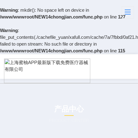
Warning
: mkdir(): No space left on device in
/www/wwwroot/NEW14chongjian.com/func.php
on line
127
Warning
:
file_put_contents(./cachefile_yuan/xafull.com/cache/7a/7fbbd/0af21.h
failed to open stream: No such file or directory in
/www/wwwroot/NEW14chongjian.com/func.php
on line
115
产品中心
PRODUCT CENTER