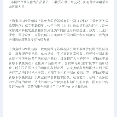
3.该网站页面仅作为产品展示，不接受在线下单交易，如有需求请电话详
询客服人员。
上海蜜柚APP最新版下载免费医疗器械有限公司（蜜柚APP最新版下载
免费医疗）成立于
2015年，位于中国（上海）自由贸易试验区内，是一
家以健康科技发展及临床实用性为导向的医疗科技企业，致力于以医疗
理念、医疗设备、完善的解决方案服务于国内医疗和科研单位，成为推
进国民健康事业发展的积力量。
上海蜜柚APP最新版下载免费医疗器械有限公司主要经营的医用眼科设
备、康复理疗类产品、体检类设、手术室急救室设备，已经过全国多家
医院和科研单位多年来的临床验证，且深得广大用户好评。蜜柚APP最
新版下载免费在引进国外产品的同时，也积学习外国的*技术和临床经
验，时刻关注医疗域的新动向和新发展，多次推动和组织国外家到中国
进行产品培训和学术交流，实现了业内相关域的资源共享。蜜柚APP最
新版下载免费医疗以其业的销售和技术团队、运营能力，获得了众多国
内外品牌的青睐，达成战略协议并保持有长期广泛的合作。同时在业内
良好的信誉、完善的服务也赢得了广大客户的支持和信赖。