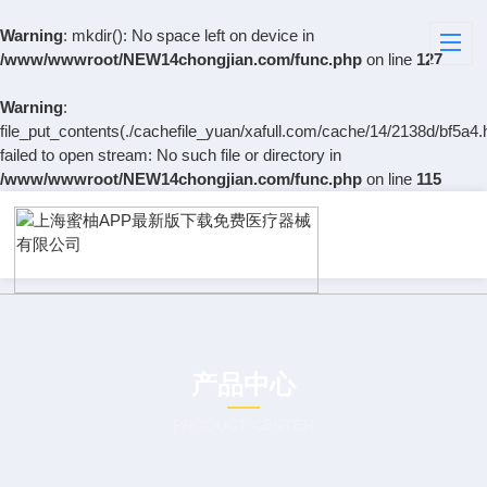
Warning
: mkdir(): No space left on device in
/www/wwwroot/NEW14chongjian.com/func.php
on line
127
Warning
:
file_put_contents(./cachefile_yuan/xafull.com/cache/14/2138d/bf5a4.
failed to open stream: No such file or directory in
/www/wwwroot/NEW14chongjian.com/func.php
on line
115
产品中心
PRODUCT CENTER