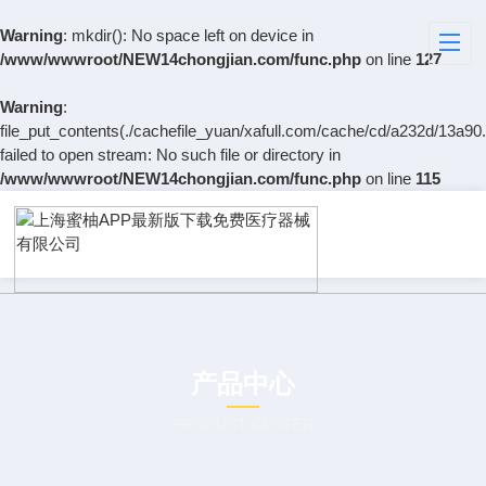
Warning
: mkdir(): No space left on device in
/www/wwwroot/NEW14chongjian.com/func.php
on line
127
Warning
:
file_put_contents(./cachefile_yuan/xafull.com/cache/cd/a232d/13a90.
failed to open stream: No such file or directory in
/www/wwwroot/NEW14chongjian.com/func.php
on line
115
产品中心
PRODUCT CENTER