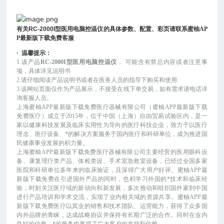
有关
RC-2000I
型医用电脑控温仪
的具体参数、配置、彩页请联系蜜柚AP
P最新版下载免费客服
·
温馨提示：
1.该产品
RC-2000I型医用电脑控温仪
，
可能
含有禁忌内容或者注意事
项，具体详见说明书
2.请仔细阅读产品说明书或者在医务人员的指导下购买和使用
3.该网站页面仅作为产品展示，不接受在线下单交易，如有需求请电话详
询客服人员。
上海蜜柚APP最新版下载免费医疗器械有限公司（蜜柚APP最新版下载
免费医疗）成立于
2015年，位于中国（上海）自由贸易试验区内，是一
家以健康科技发展及临床实用性为导向的医疗科技企业，致力于以医疗
理念、医疗设备、*的解决方案服务于国内医疗和科研单位，成为推进国
民健康事业发展的积力量。
上海蜜柚APP最新版下载免费医疗器械有限公司主要经营的医用眼科设
备、康复理疗类产品、体检类设、手术室急救室设备，已经过全国多家
医院和科研单位多年来的临床验证，且深得广大用户好评。蜜柚APP最
新版下载免费在引进国外产品的同时，也积学习外国的*技术和临床经
验，时刻关注医疗域的新动向和新发展，多次推动和组织国外家到中国
进行产品培训和学术交流，实现了业内相关域的资源共享。蜜柚APP最
新版下载免费医疗以其业的销售和技术团队、运营能力，获得了众多国
内外品牌的青睐，达成战略协议并保持有长期广泛的合作。同时在业内