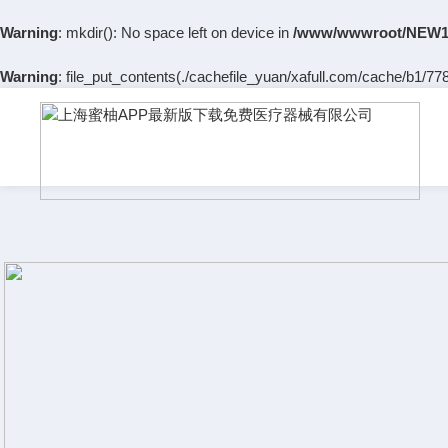
Warning
: mkdir(): No space left on device in
/www/wwwroot/NEW14
Warning
: file_put_contents(./cachefile_yuan/xafull.com/cache/b1/778