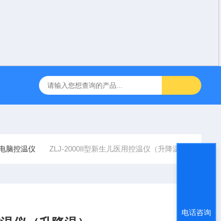
咽障碍神经和肌肉刺激理疗仪
飞利浦半自动体外除颤仪 FRX （8
电脑控温仪
ZLJ-2000II型新生儿医用控温仪（升降温）
电话咨询