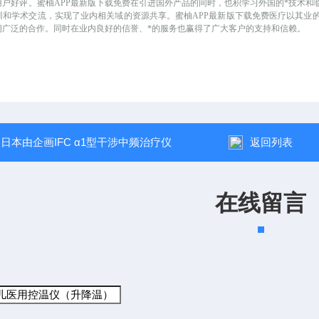
用户好评。蜜柚APP最新版下载免费在引进国外产品的同时，也积学习外国的*技术
训和学术交流，实现了业内相关域的资源共享。蜜柚APP最新版下载免费医疗以其业
期广泛的合作。同时在业内良好的信誉、*的服务也赢得了广大客户的支持和信赖。
：
日本由企画IFC α1型干涉中频治疗仪
返回列表
在线留言