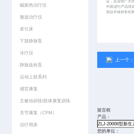
证，且深得广大
磁振热治疗仪
中国进行产品培
协议并保持有长
微波治疗仪
牵引床
下肢静脉泵
冷疗仪
上一个
静脉血栓泵
运动上肢系列
感官康复
主被动训练/肢体康复训练
留言框
关节康复（CPM）
产品：
治疗用床
您的单位：