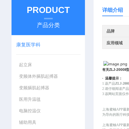
PRODUCT
详细介绍
产品分类
品牌
应用领域
康复医学科
起立床
有关
ZLJ-2000II
变频体外膈肌起搏器
·
温馨提示：
1.该产品
ZLJ-2
变频膈肌起搏器
2.请仔细阅读产
3.该网站页面
医用升温毯
上海蜜柚APP最
电脑控温仪
为导向的医疗科
辅助用具
上海蜜柚APP