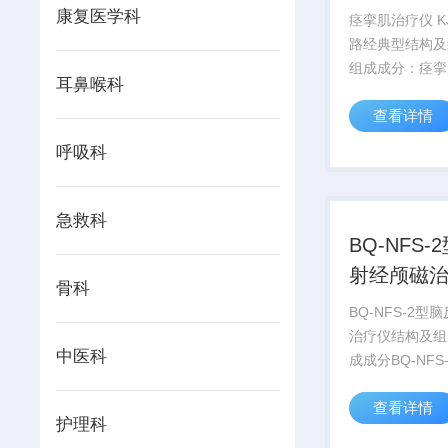
康复医学科
痉挛肌治疗仪 KJ
路经典型结构及
组成成分：痉挛
耳鼻喉科
主机、输出电缆
查看详情
有医疗器械注册
部分组成。
呼吸科
急救科
BQ-NFS-
射经颅磁
骨科
BQ-NFS-2型
治疗仪结构及组
中医科
成成分BQ-NFS
电极线、电极板
查看详情
护理科