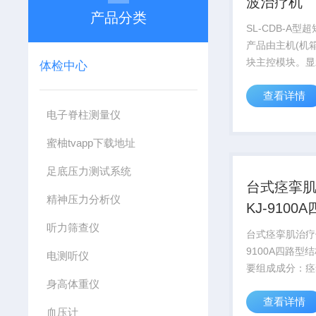
波治疗机
产品分类
SL-CDB-A型
产品由主机(机
块主控模块。显
体检中心
频模块、输出操
查看详情
连接电缆、电极
电子脊柱测量仪
蜜柚tvapp下载地址
足底压力测试系统
台式痉挛
精神压力分析仪
KJ-9100
听力筛查仪
台式痉挛肌治疗仪
9100A四路型
电测听仪
要组成成分：痉
身高体重仪
由主机、输出电
查看详情
（购有医疗器械
血压计