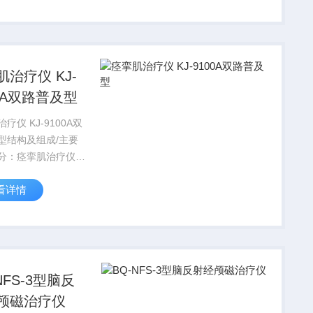
。
肌治疗仪 KJ-
00A双路普及型
疗仪 KJ-9100A双
型结构及组成/主要
分：痉挛肌治疗仪由
输出电缆、电极（购
看详情
器械注册证产品）三
成。
NFS-3型脑反
颅磁治疗仪