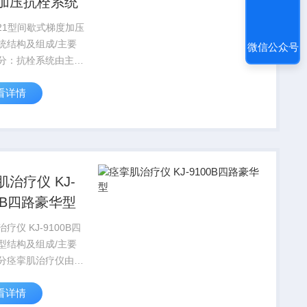
加压抗栓系统
S21型间歇式梯度加压
统结构及组成/主要
微信公众号
分：抗栓系统由主
气管、肢体压力套、
看详情
和内嵌型软件组成。
肌治疗仪 KJ-
00B四路豪华型
疗仪 KJ-9100B四
型结构及组成/主要
分痉挛肌治疗仪由主
出电缆、电极（购有
看详情
械注册证产品）三部