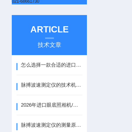
021-68661730
ARTICLE
技术文章
怎么选择一款合适的进口非接触式眼压计？哪些代理商值得信赖？
脉搏波速测定仪的技术机制与血管健康评估
2026年进口眼底照相机/眼压计采购参考：眼底照相机与眼压计选型及代理商甄选
脉搏波速测定仪的测量原理与动脉弹性功能评价技术解析