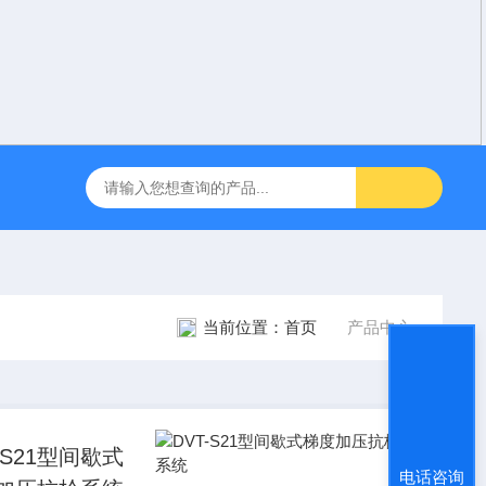
咽障碍神经和肌肉刺激理疗仪
飞利浦半自动体外除颤仪 FRX （8
当前位置：
首页
产品中心
-S21型间歇式
电话咨询