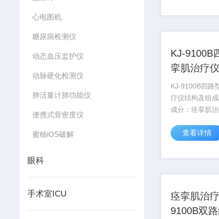
品）三部分组成
心电图机
糖尿病检测仪
KJ-9100
动态血压监护仪
挛肌治疗
动脉硬化检测仪
KJ-9100B四
肺活量计肺功能仪
疗仪结构及组成
成分：痉挛肌治
便携式骨密度仪
机、输出电缆、
查看详情
医疗器械注册证
蜜柚iOS破解
分组成。
眼科
手术室ICU
痉挛肌治疗仪
9100B双