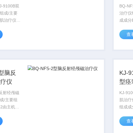
-9100B双
BQ-N
组成/主要
治疗仪
肌治疗仪由
成成分B
、电极（购
治疗帽
查
证产品）三
2型脑反
KJ-
治疗仪
型痉
脑反射经颅磁
KJ-9
成/主要组
肌治疗
-2由主机、
组成成
组成
主机、
查
分组成
种型号