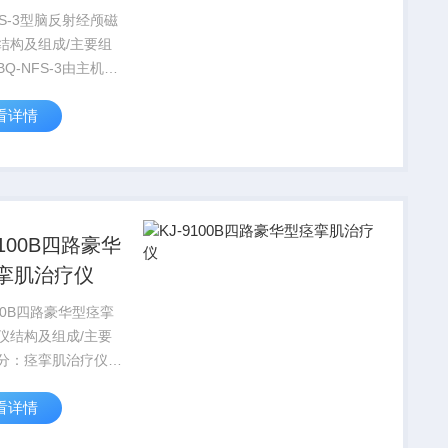
FS-3型脑反射经颅磁
结构及组成/主要组
Q-NFS-3由主机、
组成。
看详情
9100B四路豪华
挛肌治疗仪
100B四路豪华型痉挛
仪结构及组成/主要
分：痉挛肌治疗仪由
输出电缆/电极两部
看详情
。按配置不同分为两
，A、B型配置两根