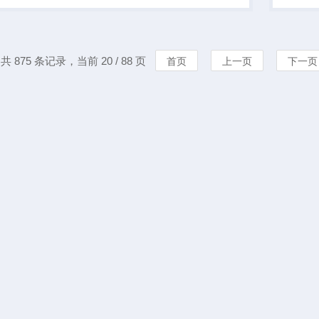
带针式
带两只
置...
共 875 条记录，当前 20 / 88 页
首页
上一页
下一页