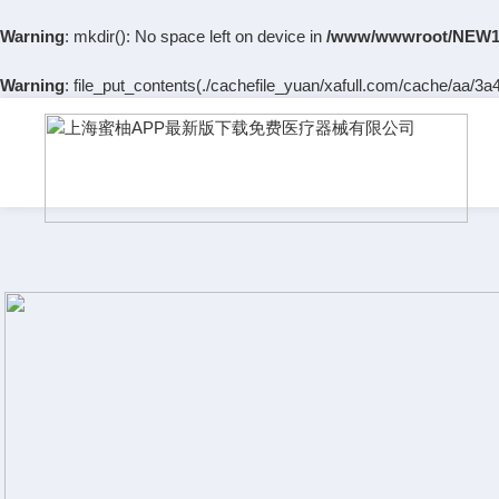
Warning
: mkdir(): No space left on device in
/www/wwwroot/NEW14
Warning
: file_put_contents(./cachefile_yuan/xafull.com/cache/aa/3a4