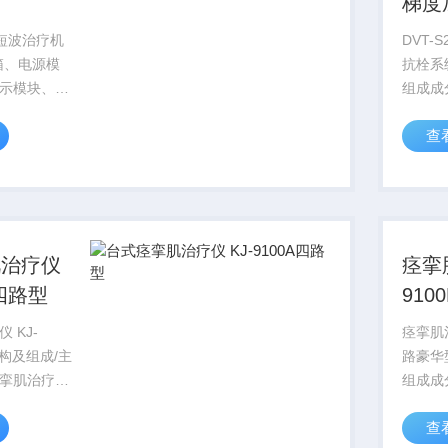
梯度
超短波治疗机
DVT-
箱、电源模
抗栓系
示模块、高
组成成
作接口)、
机、通
查
板组成.
电源线
肌治疗仪
痉挛
A四路型
91
 KJ-
痉挛肌治
结构及组成/主
路豪华
挛肌治疗仪
组成成
缆、电极
机、输
查
注册证产
医疗器