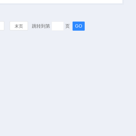
连接电极插头，一根
电针夹子，B型还配
跳转到第
页
末页