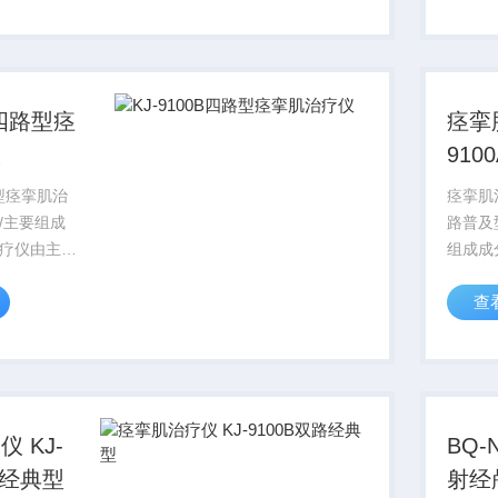
。
分组成
B四路型痉
痉挛
仪
91
路型痉挛肌治
痉挛肌治
/主要组成
路普及
疗仪由主
组成成
电极（购有
主机、
查
产品）三部
有医疗
部分组
 KJ-
BQ-
路经典型
射经