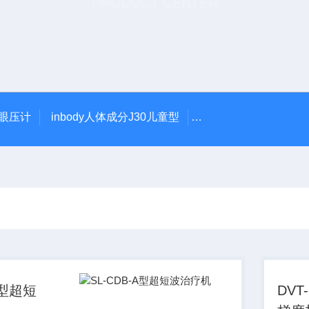
PRODUCT CENTER
触眼压计
inbody人体成分J30儿童型
5900型美国DJO吞
A型超短
DVT