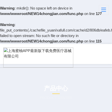
Warning
: mkdir(): No space left on device in
/www/wwwroot/NEW14chongjian.com/func.php
on line
127
Warning
:
file_put_contents(./cachefile_yuan/xafull.com/cache/d2/806db/eafeb.
failed to open stream: No such file or directory in
/www/wwwroot/NEW14chongjian.com/func.php
on line
115
产品中心
PRODUCT CENTER